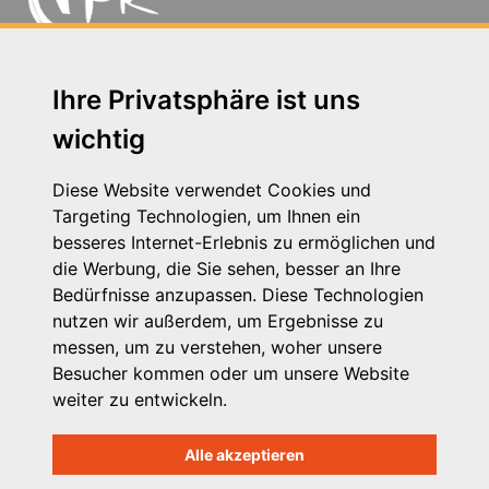
Michaelkirchstr. 17/18 - 10179 Berlin
Ihre Privatsphäre ist uns
Telefon: 030 – 58 58 17 16 01
wichtig
E-Mail: info@vpk.de
Presse
Diese Website verwendet Cookies und
Kontakt
Targeting Technologien, um Ihnen ein
Impressum
besseres Internet-Erlebnis zu ermöglichen und
Datenschutzhinweis
die Werbung, die Sie sehen, besser an Ihre
Login
Bedürfnisse anzupassen. Diese Technologien
nutzen wir außerdem, um Ergebnisse zu
messen, um zu verstehen, woher unsere
Besucher kommen oder um unsere Website
weiter zu entwickeln.
Alle akzeptieren