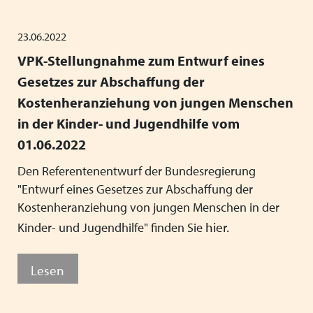
Mitgliedsverbände
Kooperationsverträge und Rahmenvereinbarungen
Festschrift zum 70-jährigen Jubiläum des VPK
Schließen
Grundsätze der Arbeit
VPK-Zeitschrift „Blickpunkt Jugendhilfe“
23.06.2022
Schließen
VPK-Stellungnahme zum Entwurf eines
Präsidium und Geschäftsstelle
VPK-Schriftenreihe
Finden Sie bundesweit passende
Gesetzes zur Abschaffung der
Satzung
Fachbeiträge
Plätze für Kinder und Jugendliche in
Kostenheranziehung von jungen Menschen
in der Kinder- und Jugendhilfe vom
den VPK-Mitgliedseinrichtungen:
Links
VPK-Podcast
01.06.2022
www.vpk-einrichtungen.de
Schließen
Schließen
Den Referentenentwurf der Bundesregierung
"Entwurf eines Gesetzes zur Abschaffung der
zum Portal
Kostenheranziehung von jungen Menschen in der
hier.
Kinder- und Jugendhilfe" finden Sie
Schließen
Lesen