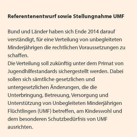
Mitgliedsverbände
Kooperationsverträge und Rahmenvereinbarungen
Festschrift zum 70-jährigen Jubiläum des VPK
Schließen
Grundsätze der Arbeit
VPK-Zeitschrift „Blickpunkt Jugendhilfe“
Referentenentwurf sowie Stellungnahme UMF
Schließen
Präsidium und Geschäftsstelle
VPK-Schriftenreihe
Bund und Länder haben sich Ende 2014 darauf
Finden Sie bundesweit passende
verständigt, für eine Verteilung von unbegleiteten
Satzung
Fachbeiträge
Plätze für Kinder und Jugendliche in
Minderjährigen die rechtlichen Voraussetzungen zu
den VPK-Mitgliedseinrichtungen:
schaffen.
Links
VPK-Podcast
Die Verteilung soll zukünftig unter dem Primat von
www.vpk-einrichtungen.de
Jugendhilfestandards sichergestellt werden. Dabei
Schließen
Schließen
sollen sich sämtliche gesetzlichen und
zum Portal
untergesetzlichen Änderungen, die die
Unterbringung, Betreuung, Versorgung und
Unterstützung von Unbegleiteten Minderjährigen
Flüchtlingen (UMF) betreffen, am Kindeswohl und
Schließen
dem besonderen Schutzbedürfnis von UMF
ausrichten.