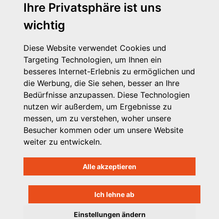
Michaelkirchstr. 17/18 - 10179 Berlin
Ihre Privatsphäre ist uns
Telefon: 030 – 58 58 17 16 01
wichtig
E-Mail: info@vpk.de
Presse
Diese Website verwendet Cookies und
Kontakt
Targeting Technologien, um Ihnen ein
Impressum
besseres Internet-Erlebnis zu ermöglichen und
Datenschutzhinweis
die Werbung, die Sie sehen, besser an Ihre
Login
Bedürfnisse anzupassen. Diese Technologien
nutzen wir außerdem, um Ergebnisse zu
messen, um zu verstehen, woher unsere
Besucher kommen oder um unsere Website
weiter zu entwickeln.
Alle akzeptieren
Ich lehne ab
Einstellungen ändern