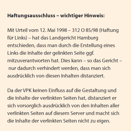
Mitgliedsverbände
Kooperationsverträge und Rahmenvereinbarungen
Festschrift zum 70-jährigen Jubiläum des VPK
Schließen
Grundsätze der Arbeit
VPK-Zeitschrift „Blickpunkt Jugendhilfe“
Haftungsausschluss – wichtiger Hinweis:
Schließen
Präsidium und Geschäftsstelle
VPK-Schriftenreihe
Mit Urteil vom 12. Mai 1998 – 312 O 85/98 (Haftung
Finden Sie bundesweit passende
für Links) – hat das Landgericht Hamburg
Satzung
Fachbeiträge
Plätze für Kinder und Jugendliche in
entschieden, dass man durch die Erstellung eines
den VPK-Mitgliedseinrichtungen:
Links die Inhalte der gelinkten Seite ggf.
Links
VPK-Podcast
mitzuverantworten hat. Dies kann – so das Gericht –
www.vpk-einrichtungen.de
nur dadurch verhindert werden, dass man sich
Schließen
Schließen
ausdrücklich von diesen Inhalten distanziert.
zum Portal
Da der VPK keinen Einfluss auf die Gestaltung und
die Inhalte der verlinkten Seiten hat, distanziert er
sich vorsorglich ausdrücklich von den Inhalten aller
Schließen
verlinkten Seiten auf diesem Server und macht sich
die Inhalte der verlinkten Seiten nicht zu eigen.