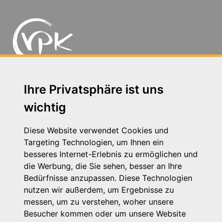
Michaelkirchstr. 17/18 - 10179 Berlin
Ihre Privatsphäre ist uns
Telefon: 030 – 58 58 17 16 01
wichtig
E-Mail: info@vpk.de
Presse
Diese Website verwendet Cookies und
Kontakt
Targeting Technologien, um Ihnen ein
Impressum
besseres Internet-Erlebnis zu ermöglichen und
Datenschutzhinweis
die Werbung, die Sie sehen, besser an Ihre
Login
Bedürfnisse anzupassen. Diese Technologien
nutzen wir außerdem, um Ergebnisse zu
messen, um zu verstehen, woher unsere
Besucher kommen oder um unsere Website