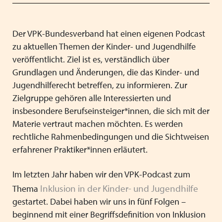
Mitgliedsverbände
Kooperationsverträge und Rahmenvereinbarungen
Festschrift zum 70-jährigen Jubiläum des VPK
Schließen
Grundsätze der Arbeit
VPK-Zeitschrift „Blickpunkt Jugendhilfe“
Schließen
Der VPK-Bundesverband hat einen eigenen Podcast
zu aktuellen Themen der Kinder- und Jugendhilfe
Präsidium und Geschäftsstelle
VPK-Schriftenreihe
Finden Sie bundesweit passende
veröffentlicht. Ziel ist es, verständlich über
Satzung
Fachbeiträge
Plätze für Kinder und Jugendliche in
Grundlagen und Änderungen, die das Kinder- und
Jugendhilferecht betreffen, zu informieren. Zur
den VPK-Mitgliedseinrichtungen:
Links
VPK-Podcast
Zielgruppe gehören alle Interessierten und
www.vpk-einrichtungen.de
insbesondere Berufseinsteiger*innen, die sich mit der
Schließen
Schließen
Materie vertraut machen möchten. Es werden
rechtliche Rahmenbedingungen und die Sichtweisen
zum Portal
erfahrener Praktiker*innen erläutert.
Im letzten Jahr haben wir den VPK-Podcast zum
Schließen
Inklusion in der Kinder- und Jugendhilfe
Thema
gestartet. Dabei haben wir uns in fünf Folgen
–
beginnend mit einer Begriffsdefinition von Inklusion