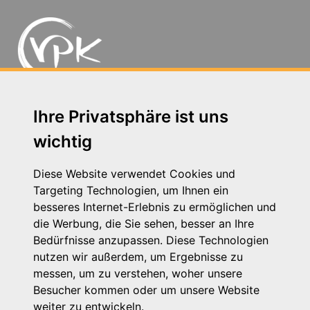
Michaelkirchstr. 17/18 - 10179 Berlin
Ihre Privatsphäre ist uns
Telefon: 030 – 58 58 17 16 01
wichtig
E-Mail: info@vpk.de
Presse
Diese Website verwendet Cookies und
Kontakt
Targeting Technologien, um Ihnen ein
Impressum
besseres Internet-Erlebnis zu ermöglichen und
Datenschutzhinweis
die Werbung, die Sie sehen, besser an Ihre
Login
Bedürfnisse anzupassen. Diese Technologien
nutzen wir außerdem, um Ergebnisse zu
messen, um zu verstehen, woher unsere
Besucher kommen oder um unsere Website
weiter zu entwickeln.