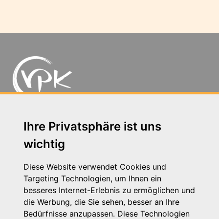
Michaelkirchstr. 17/18 - 10179 Berlin
Ihre Privatsphäre ist uns
Telefon: 030 – 58 58 17 16 01
wichtig
E-Mail: info@vpk.de
Presse
Diese Website verwendet Cookies und
Kontakt
Targeting Technologien, um Ihnen ein
Impressum
besseres Internet-Erlebnis zu ermöglichen und
Datenschutzhinweis
die Werbung, die Sie sehen, besser an Ihre
Login
Bedürfnisse anzupassen. Diese Technologien