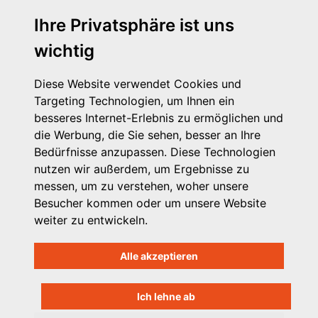
Michaelkirchstr. 17/18 - 10179 Berlin
Ihre Privatsphäre ist uns
Telefon: 030 – 58 58 17 16 01
wichtig
E-Mail: info@vpk.de
Presse
Diese Website verwendet Cookies und
Kontakt
Targeting Technologien, um Ihnen ein
Impressum
besseres Internet-Erlebnis zu ermöglichen und
Datenschutzhinweis
die Werbung, die Sie sehen, besser an Ihre
Login
Bedürfnisse anzupassen. Diese Technologien
nutzen wir außerdem, um Ergebnisse zu
messen, um zu verstehen, woher unsere
Besucher kommen oder um unsere Website
weiter zu entwickeln.
Alle akzeptieren
Ich lehne ab