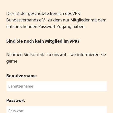
Mitgliedsverbände
Kooperationsverträge und Rahmenvereinbarungen
Festschrift zum 70-jährigen Jubiläum des VPK
Schließen
Grundsätze der Arbeit
VPK-Zeitschrift „Blickpunkt Jugendhilfe“
Dies ist der geschützte Bereich des VPK-
Schließen
Bundesverbands e.V., zu dem nur Mitglieder mit dem
Präsidium und Geschäftsstelle
VPK-Schriftenreihe
entsprechenden Passwort Zugang haben.
Finden Sie bundesweit passende
Satzung
Fachbeiträge
Plätze für Kinder und Jugendliche in
Sind Sie noch kein Mitglied im VPK?
den VPK-Mitgliedseinrichtungen:
Links
VPK-Podcast
www.vpk-einrichtungen.de
Kontakt
Nehmen Sie
zu uns auf – wir informieren Sie
gerne
Schließen
Schließen
zum Portal
Benutzername
Schließen
Passwort