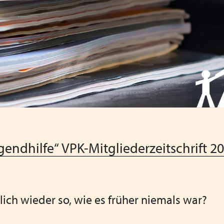
Satzung
Fachbeiträge
Links
VPK-Podcast
ugendhilfe“ VPK-Mitgliederzeitschrift 2
ich wieder so, wie es früher niemals war?