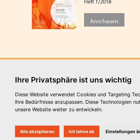
Heft 1/2018
Anschauen
Ihre Privatsphäre ist uns wichtig
Diese Website verwendet Cookies und Targeting Tech
Ihre Bedürfnisse anzupassen. Diese Technologien n
Michaelkirchstr. 17/18 - 10179
unsere Website weiter zu entwickeln.
Telefon: 030 – 58 58 17 16 01
E-Mail: info@vpk.de
Alle akzeptieren
Ich lehne ab
Einstellungen 