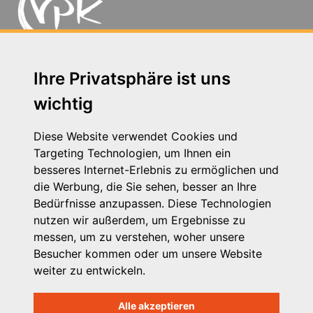
Michaelkirchstr. 17/18 - 10179 Berlin
Ihre Privatsphäre ist uns
Telefon: 030 – 58 58 17 16 01
wichtig
E-Mail: info@vpk.de
Presse
Diese Website verwendet Cookies und
Kontakt
Targeting Technologien, um Ihnen ein
Impressum
besseres Internet-Erlebnis zu ermöglichen und
Datenschutzhinweis
die Werbung, die Sie sehen, besser an Ihre
Login
Bedürfnisse anzupassen. Diese Technologien
nutzen wir außerdem, um Ergebnisse zu
messen, um zu verstehen, woher unsere
Besucher kommen oder um unsere Website
weiter zu entwickeln.
Alle akzeptieren