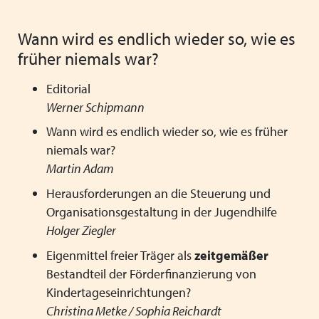
Mitgliedsverbände
Kooperationsverträge und Rahmenvereinbarungen
Festschrift zum 70-jährigen Jubiläum des VPK
Schließen
Wann wird es endlich wieder so, wie es
Grundsätze der Arbeit
VPK-Zeitschrift „Blickpunkt Jugendhilfe“
Schließen
früher niemals war?
Präsidium und Geschäftsstelle
VPK-Schriftenreihe
Finden Sie bundesweit passende
Editorial
Satzung
Fachbeiträge
Plätze für Kinder und Jugendliche in
Werner Schipmann
den VPK-Mitgliedseinrichtungen:
Wann wird es endlich wieder so, wie es früher
Links
VPK-Podcast
www.vpk-einrichtungen.de
niemals war?
Martin Adam
Schließen
Schließen
Herausforderungen an die Steuerung und
zum Portal
Organisationsgestaltung in der Jugendhilfe
Holger Ziegler
Eigenmittel freier Träger als
zeitgemäßer
Schließen
Bestandteil der Förderfinanzierung von
Kindertageseinrichtungen?
Christina Metke / Sophia Reichardt