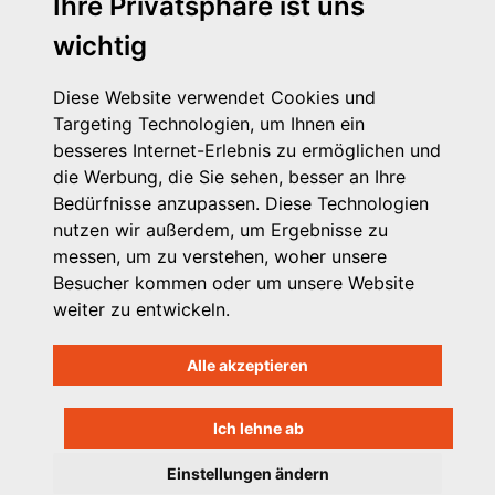
Ihre Privatsphäre ist uns
Telefon: 030 – 58 58 17 16 01
wichtig
E-Mail: info@vpk.de
Presse
Diese Website verwendet Cookies und
Kontakt
Targeting Technologien, um Ihnen ein
Impressum
besseres Internet-Erlebnis zu ermöglichen und
Datenschutzhinweis
die Werbung, die Sie sehen, besser an Ihre
Login
Bedürfnisse anzupassen. Diese Technologien
nutzen wir außerdem, um Ergebnisse zu
messen, um zu verstehen, woher unsere
Besucher kommen oder um unsere Website
weiter zu entwickeln.
Alle akzeptieren
Ich lehne ab
Einstellungen ändern