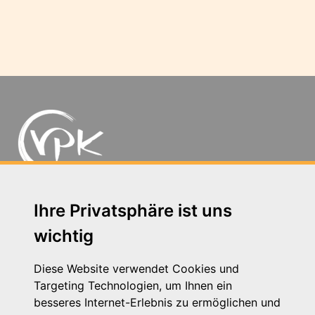
Michaelkirchstr. 17/18 - 10179 Berlin
Ihre Privatsphäre ist uns
Telefon: 030 – 58 58 17 16 01
wichtig
E-Mail: info@vpk.de
Presse
Diese Website verwendet Cookies und
Kontakt
Targeting Technologien, um Ihnen ein
Impressum
besseres Internet-Erlebnis zu ermöglichen und
Datenschutzhinweis