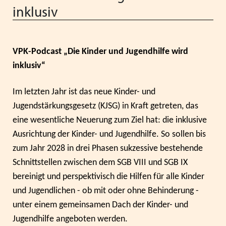
Mitgliedsverbände
Kooperationsverträge und Rahmenvereinbarungen
Festschrift zum 70-jährigen Jubiläum des VPK
inklusiv
Schließen
Grundsätze der Arbeit
VPK-Zeitschrift „Blickpunkt Jugendhilfe“
Schließen
Präsidium und Geschäftsstelle
VPK-Schriftenreihe
VPK-Podcast „Die Kinder und Jugendhilfe wird
Finden Sie bundesweit passende
inklusiv“
Satzung
Fachbeiträge
Plätze für Kinder und Jugendliche in
den VPK-Mitgliedseinrichtungen:
Im letzten Jahr ist das neue Kinder- und
Links
VPK-Podcast
www.vpk-einrichtungen.de
Jugendstärkungsgesetz (KJSG) in Kraft getreten, das
eine wesentliche Neuerung zum Ziel hat: die inklusive
Schließen
Schließen
Ausrichtung der Kinder- und Jugendhilfe. So sollen bis
zum Portal
zum Jahr 2028 in drei Phasen sukzessive bestehende
Schnittstellen zwischen dem SGB VIII und SGB IX
bereinigt und perspektivisch die Hilfen für alle Kinder
Schließen
und Jugendlichen - ob mit oder ohne Behinderung -
unter einem gemeinsamen Dach der Kinder- und
Jugendhilfe angeboten werden.