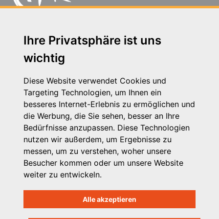
Michaelkirchstr. 17/18 - 10179 Berlin
Ihre Privatsphäre ist uns
Telefon: 030 – 58 58 17 16 01
wichtig
E-Mail: info@vpk.de
Presse
Diese Website verwendet Cookies und
Kontakt
Targeting Technologien, um Ihnen ein
Impressum
besseres Internet-Erlebnis zu ermöglichen und
Datenschutzhinweis
die Werbung, die Sie sehen, besser an Ihre
Login
Bedürfnisse anzupassen. Diese Technologien
nutzen wir außerdem, um Ergebnisse zu
messen, um zu verstehen, woher unsere
Besucher kommen oder um unsere Website
weiter zu entwickeln.
Alle akzeptieren