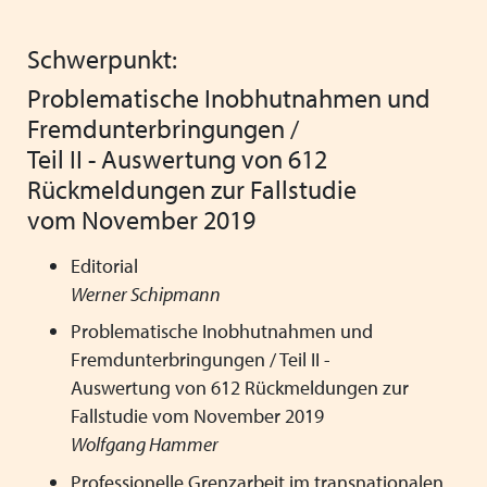
Mitgliedsverbände
Kooperationsverträge und Rahmenvereinbarungen
Festschrift zum 70-jährigen Jubiläum des VPK
Schließen
Schwerpunkt:
Grundsätze der Arbeit
VPK-Zeitschrift „Blickpunkt Jugendhilfe“
Schließen
Problematische Inobhutnahmen und
Präsidium und Geschäftsstelle
VPK-Schriftenreihe
Finden Sie bundesweit passende
Fremdunterbringungen /
Satzung
Fachbeiträge
Teil II - Auswertung von 612
Plätze für Kinder und Jugendliche in
Rückmeldungen zur Fallstudie
den VPK-Mitgliedseinrichtungen:
Links
VPK-Podcast
vom November 2019
www.vpk-einrichtungen.de
Schließen
Schließen
Editorial
Werner Schipmann
zum Portal
Problematische Inobhutnahmen und
Fremdunterbringungen / Teil II -
Auswertung von 612 Rückmeldungen zur
Schließen
Fallstudie vom November 2019
Wolfgang Hammer
Professionelle Grenzarbeit im transnationalen