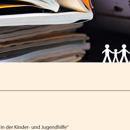
Satzung
Fachbeiträge
Links
VPK-Podcast
in der Kinder- und Jugendhilfe“