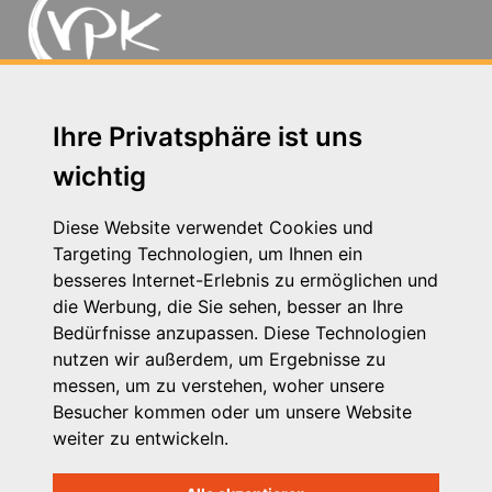
Michaelkirchstr. 17/18 - 10179 Berlin
Ihre Privatsphäre ist uns
Telefon: 030 – 58 58 17 16 01
wichtig
E-Mail: info@vpk.de
Presse
Diese Website verwendet Cookies und
Kontakt
Targeting Technologien, um Ihnen ein
Impressum
besseres Internet-Erlebnis zu ermöglichen und
Datenschutzhinweis
die Werbung, die Sie sehen, besser an Ihre
Login
Bedürfnisse anzupassen. Diese Technologien
nutzen wir außerdem, um Ergebnisse zu
messen, um zu verstehen, woher unsere
Besucher kommen oder um unsere Website
weiter zu entwickeln.