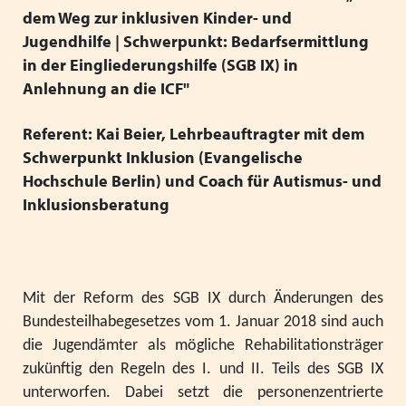
Mitgliedsverbände
Kooperationsverträge und Rahmenvereinbarungen
Festschrift zum 70-jährigen Jubiläum des VPK
dem Weg zur inklusiven Kinder- und
Schließen
Jugendhilfe | Schwerpunkt: Bedarfsermittlung
Grundsätze der Arbeit
VPK-Zeitschrift „Blickpunkt Jugendhilfe“
Schließen
in der Eingliederungshilfe (SGB IX) in
Präsidium und Geschäftsstelle
VPK-Schriftenreihe
Anlehnung an die ICF"
Finden Sie bundesweit passende
Satzung
Fachbeiträge
Plätze für Kinder und Jugendliche in
Referent: Kai Beier, Lehrbeauftragter mit dem
Schwerpunkt Inklusion (Evangelische
den VPK-Mitgliedseinrichtungen:
Links
VPK-Podcast
Hochschule Berlin) und Coach für Autismus- und
www.vpk-einrichtungen.de
Inklusionsberatung
Schließen
Schließen
zum Portal
Mit der Reform des SGB IX durch Änderungen des
Bundesteilhabegesetzes vom 1. Januar 2018 sind auch
Schließen
die Jugendämter als mögliche Rehabilitationsträger
zukünftig den Regeln des I. und II. Teils des SGB IX
unterworfen. Dabei setzt die personenzentrierte