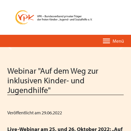
Menü
Zurück
Vor
Webinar "Auf dem Weg zur
inklusiven Kinder- und
Jugendhilfe"
Der VPK-Kurzüberblick
Unsere Leistungen
Pressemitteilungen
VPK-PODIUM
Eine kurze Geschichte des VPK
VPK-Einrichtungsverzeichnis
Stellungnahmen
Fortbildungen
Veröffentlicht am 29.06.2022
Organisation & Entwicklung
VPK-App OMBUDDY
Positionspapiere
Deutscher Kinder- und Jugendhilfetag
Live-Webinar am 25. und 26. Oktober 2022: „Auf