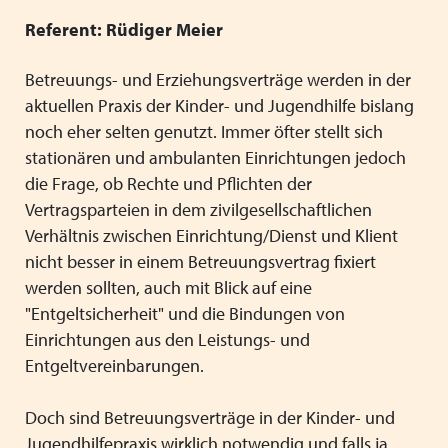
Mitgliedsverbände
Kooperationsverträge und Rahmenvereinbarungen
Festschrift zum 70-jährigen Jubiläum des VPK
Schließen
Referent: Rüdiger Meier
Grundsätze der Arbeit
VPK-Zeitschrift „Blickpunkt Jugendhilfe“
Schließen
Betreuungs- und Erziehungsverträge werden in der
Präsidium und Geschäftsstelle
VPK-Schriftenreihe
aktuellen Praxis der Kinder- und Jugendhilfe bislang
Finden Sie bundesweit passende
noch eher selten genutzt. Immer öfter stellt sich
Satzung
Fachbeiträge
Plätze für Kinder und Jugendliche in
stationären und ambulanten Einrichtungen jedoch
den VPK-Mitgliedseinrichtungen:
die Frage, ob Rechte und Pflichten der
Links
VPK-Podcast
Vertragsparteien in dem zivilgesellschaftlichen
www.vpk-einrichtungen.de
Verhältnis zwischen Einrichtung/Dienst und Klient
Schließen
Schließen
nicht besser in einem Betreuungsvertrag fixiert
zum Portal
werden sollten, auch mit Blick auf eine
"Entgeltsicherheit" und die Bindungen von
Einrichtungen aus den Leistungs- und
Entgeltvereinbarungen.
Schließen
Doch sind Betreuungsverträge in der Kinder- und
Jugendhilfepraxis wirklich notwendig und falls ja,