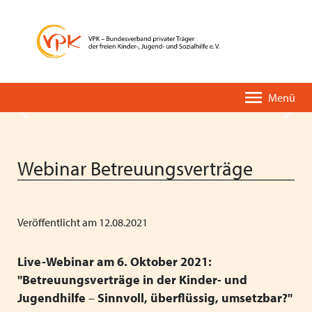
Menü
Zurück
Vor
Webinar Betreuungsverträge
Veröffentlicht am 12.08.2021
Der VPK-Kurzüberblick
Unsere Leistungen
Pressemitteilungen
VPK-PODIUM
Eine kurze Geschichte des VPK
VPK-Einrichtungsverzeichnis
Stellungnahmen
Fortbildungen
Live-Webinar am 6. Oktober 2021:
"Betreuungsverträge in der Kinder- und
Organisation & Entwicklung
VPK-App OMBUDDY
Positionspapiere
Deutscher Kinder- und Jugendhilfetag
Jugendhilfe
–
Sinnvoll, überflüssig, umsetzbar?"