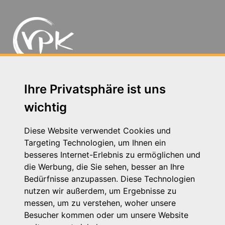
Michaelkirchstr. 17/18 - 10179 Berlin
Ihre Privatsphäre ist uns
Telefon: 030 – 58 58 17 16 01
wichtig
E-Mail: info@vpk.de
Presse
Diese Website verwendet Cookies und
Kontakt
Targeting Technologien, um Ihnen ein
Impressum
besseres Internet-Erlebnis zu ermöglichen und
Datenschutzhinweis
die Werbung, die Sie sehen, besser an Ihre
Login
Bedürfnisse anzupassen. Diese Technologien
nutzen wir außerdem, um Ergebnisse zu
messen, um zu verstehen, woher unsere
Besucher kommen oder um unsere Website