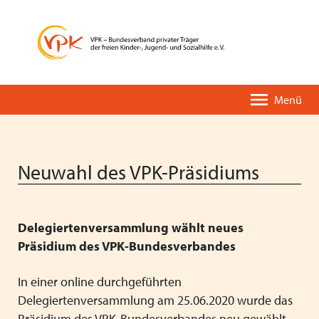
Menü
Neuwahl des VPK-Präsidiums
Delegiertenversammlung wählt neues
Der VPK-Kurzüberblick
Unsere Leistungen
Pressemitteilungen
VPK-PODIUM
Präsidium des VPK-Bundesverbandes
Eine kurze Geschichte des VPK
VPK-Einrichtungsverzeichnis
Stellungnahmen
Fortbildungen
In einer online durchgeführten
Organisation & Entwicklung
VPK-App OMBUDDY
Positionspapiere
Deutscher Kinder- und Jugendhilfetag
Delegiertenversammlung am 25.06.2020 wurde das
Präsidium des VPK-Bundesverbandes neu gewählt.