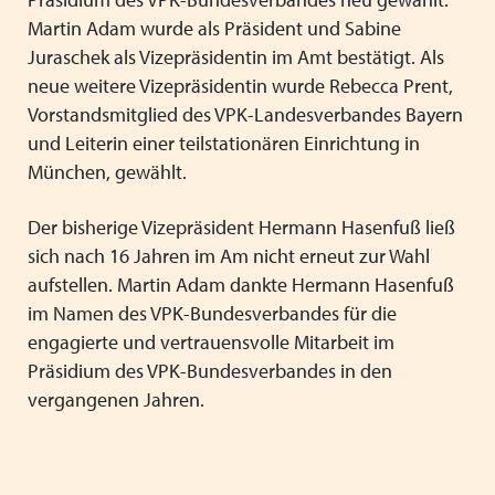
Mitgliedsverbände
Kooperationsverträge und Rahmenvereinbarungen
Festschrift zum 70-jährigen Jubiläum des VPK
Schließen
Martin Adam wurde als Präsident und Sabine
Juraschek als Vizepräsidentin im Amt bestätigt. Als
Grundsätze der Arbeit
VPK-Zeitschrift „Blickpunkt Jugendhilfe“
Schließen
neue weitere Vizepräsidentin wurde Rebecca Prent,
Präsidium und Geschäftsstelle
VPK-Schriftenreihe
Vorstandsmitglied des VPK-Landesverbandes Bayern
Finden Sie bundesweit passende
und Leiterin einer teilstationären Einrichtung in
Satzung
Fachbeiträge
Plätze für Kinder und Jugendliche in
München, gewählt.
den VPK-Mitgliedseinrichtungen:
Links
VPK-Podcast
Der bisherige Vizepräsident Hermann Hasenfuß ließ
www.vpk-einrichtungen.de
sich nach 16 Jahren im Am nicht erneut zur Wahl
Schließen
Schließen
aufstellen. Martin Adam dankte Hermann Hasenfuß
zum Portal
im Namen des VPK-Bundesverbandes für die
engagierte und vertrauensvolle Mitarbeit im
Präsidium des VPK-Bundesverbandes in den
vergangenen Jahren.
Schließen