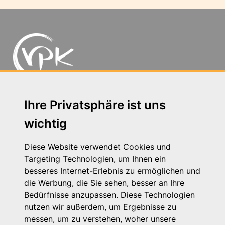
Michaelkirchstr. 17/18 - 10179 Berlin
Ihre Privatsphäre ist uns
Telefon: 030 – 58 58 17 16 01
wichtig
E-Mail: info@vpk.de
Presse
Diese Website verwendet Cookies und
Kontakt
Targeting Technologien, um Ihnen ein
Impressum
besseres Internet-Erlebnis zu ermöglichen und
Datenschutzhinweis
die Werbung, die Sie sehen, besser an Ihre
Login
Bedürfnisse anzupassen. Diese Technologien
nutzen wir außerdem, um Ergebnisse zu
messen, um zu verstehen, woher unsere