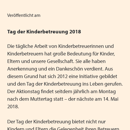
Mitgliedsverbände
Kooperationsverträge und Rahmenvereinbarungen
Festschrift zum 70-jährigen Jubiläum des VPK
Schließen
Grundsätze der Arbeit
VPK-Zeitschrift „Blickpunkt Jugendhilfe“
Veröffentlicht am
Schließen
Präsidium und Geschäftsstelle
VPK-Schriftenreihe
Tag der Kinder
betreuung 2018
Finden Sie bundesweit passende
Satzung
Fachbeiträge
Plätze für Kinder und Jugendliche in
Die tägliche Arbeit von Kinderbetreuerinnen und
den VPK-Mitgliedseinrichtungen:
Kinderbetreuern hat große Bedeutung für Kinder,
Links
VPK-Podcast
www.vpk-einrichtungen.de
Eltern und unsere Gesellschaft. Sie alle haben
Anerkennung und ein Dankeschön verdient. Aus
Schließen
Schließen
diesem Grund hat sich 2012 eine Initiative gebildet
zum Portal
und den Tag der Kinderbetreuung ins Leben gerufen.
Der Aktionstag findet seitdem jährlich am Montag
nach dem Muttertag statt – der nächste am 14. Mai
2018.
Schließen
Der Tag der Kinderbetreuung bietet nicht nur
Kindern und Eltern die Gelegenheit ihren Betreuern