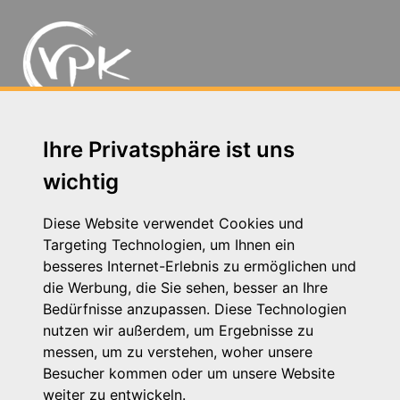
Michaelkirchstr. 17/18 - 10179 Berlin
Ihre Privatsphäre ist uns
Telefon: 030 – 58 58 17 16 01
wichtig
E-Mail: info@vpk.de
Presse
Diese Website verwendet Cookies und
Kontakt
Targeting Technologien, um Ihnen ein
Impressum
besseres Internet-Erlebnis zu ermöglichen und
Datenschutzhinweis
die Werbung, die Sie sehen, besser an Ihre
Login
Bedürfnisse anzupassen. Diese Technologien
nutzen wir außerdem, um Ergebnisse zu
messen, um zu verstehen, woher unsere
Besucher kommen oder um unsere Website
weiter zu entwickeln.