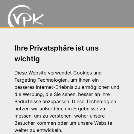
Michaelkirchstr. 17/18 - 10179 Berlin
Ihre Privatsphäre ist uns
Telefon: 030 – 58 58 17 16 01
wichtig
E-Mail: info@vpk.de
Presse
Diese Website verwendet Cookies und
Kontakt
Targeting Technologien, um Ihnen ein
Impressum
besseres Internet-Erlebnis zu ermöglichen und
Datenschutzhinweis
die Werbung, die Sie sehen, besser an Ihre
Login
Bedürfnisse anzupassen. Diese Technologien
nutzen wir außerdem, um Ergebnisse zu
messen, um zu verstehen, woher unsere
Besucher kommen oder um unsere Website
weiter zu entwickeln.