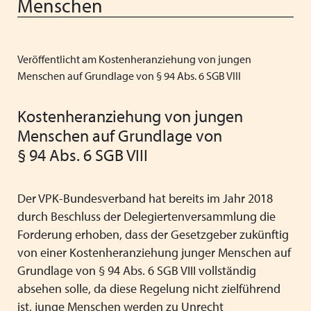
Menschen
Mitgliedsverbände
Kooperationsverträge und Rahmenvereinbarungen
Festschrift zum 70-jährigen Jubiläum des VPK
Schließen
Grundsätze der Arbeit
VPK-Zeitschrift „Blickpunkt Jugendhilfe“
Schließen
Veröffentlicht am Kostenheranziehung von jungen
Präsidium und Geschäftsstelle
VPK-Schriftenreihe
Menschen auf Grundlage von § 94 Abs. 6 SGB VIII
Finden Sie bundesweit passende
Satzung
Fachbeiträge
Plätze für Kinder und Jugendliche in
Kostenheranziehung von jungen
den VPK-Mitgliedseinrichtungen:
Links
VPK-Podcast
Menschen auf Grundlage von
www.vpk-einrichtungen.de
§ 94 Abs. 6 SGB VIII
Schließen
Schließen
zum Portal
Der VPK-Bundesverband hat bereits im Jahr 2018
durch Beschluss der Delegiertenversammlung die
Forderung erhoben, dass der Gesetzgeber zukünftig
von einer Kostenheranziehung junger Menschen auf
Schließen
Grundlage von § 94 Abs. 6 SGB VIII vollständig
absehen solle, da diese Regelung nicht zielführend
ist, junge Menschen werden zu Unrecht