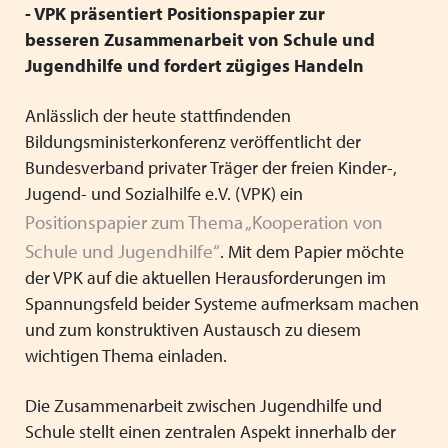
Mitgliedsverbände
Kooperationsverträge und Rahmenvereinbarungen
Festschrift zum 70-jährigen Jubiläum des VPK
- VPK präsentiert Positionspapier zur
Schließen
besseren Zusammenarbeit von Schule und
Grundsätze der Arbeit
VPK-Zeitschrift „Blickpunkt Jugendhilfe“
Jugendhilfe und fordert zügiges Handeln
Schließen
Präsidium und Geschäftsstelle
VPK-Schriftenreihe
Finden Sie bundesweit passende
Anlässlich der heute stattfindenden
Satzung
Fachbeiträge
Bildungsministerkonferenz veröffentlicht der
Plätze für Kinder und Jugendliche in
Bundesverband privater Träger der freien Kinder-,
den VPK-Mitgliedseinrichtungen:
Links
VPK-Podcast
Jugend- und Sozialhilfe e.V. (VPK) ein
www.vpk-einrichtungen.de
Positionspapier zum Thema „Kooperation von
Schließen
Schließen
Schule und Jugendhilfe“
. Mit dem Papier möchte
der VPK auf die aktuellen Herausforderungen im
zum Portal
Spannungsfeld beider Systeme aufmerksam machen
und zum konstruktiven Austausch zu diesem
wichtigen Thema einladen.
Schließen
Die Zusammenarbeit zwischen Jugendhilfe und
Schule stellt einen zentralen Aspekt innerhalb der