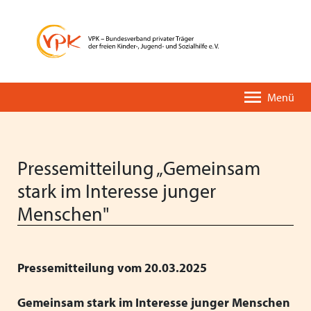
Menü
Pressemitteilung „Gemeinsam
stark im Interesse junger
Menschen"
Der VPK-Kurzüberblick
Unsere Leistungen
Pressemitteilungen
VPK-PODIUM
Eine kurze Geschichte des VPK
VPK-Einrichtungsverzeichnis
Stellungnahmen
Fortbildungen
Pressemitteilung vom 20.03.2025
Organisation & Entwicklung
VPK-App OMBUDDY
Positionspapiere
Deutscher Kinder- und Jugendhilfetag
Gemeinsam stark im Interesse junger Menschen