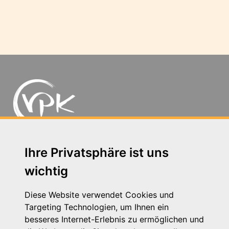
Michaelkirchstr. 17/18 - 10179 Berlin
Ihre Privatsphäre ist uns
Telefon: 030 – 58 58 17 16 01
wichtig
E-Mail: info@vpk.de
Presse
Diese Website verwendet Cookies und
Kontakt
Targeting Technologien, um Ihnen ein
Impressum
besseres Internet-Erlebnis zu ermöglichen und
Datenschutzhinweis