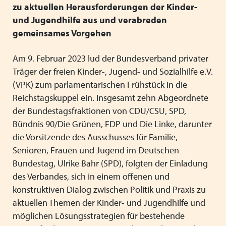
Mitgliedsverbände
Kooperationsverträge und Rahmenvereinbarungen
Festschrift zum 70-jährigen Jubiläum des VPK
zu aktuellen Herausforderungen der Kinder-
Schließen
und Jugendhilfe aus und verabreden
Grundsätze der Arbeit
VPK-Zeitschrift „Blickpunkt Jugendhilfe“
gemeinsames Vorgehen
Schließen
Präsidium und Geschäftsstelle
VPK-Schriftenreihe
Finden Sie bundesweit passende
Am 9. Februar 2023 lud der Bundesverband privater
Satzung
Fachbeiträge
Träger der freien Kinder-, Jugend- und Sozialhilfe e.V.
Plätze für Kinder und Jugendliche in
(VPK) zum parlamentarischen Frühstück in die
den VPK-Mitgliedseinrichtungen:
Links
VPK-Podcast
Reichstagskuppel ein. Insgesamt zehn Abgeordnete
www.vpk-einrichtungen.de
der Bundestagsfraktionen von CDU/CSU, SPD,
Schließen
Schließen
Bündnis 90/Die Grünen, FDP und Die Linke, darunter
die Vorsitzende des Ausschusses für Familie,
zum Portal
Senioren, Frauen und Jugend im Deutschen
Bundestag, Ulrike Bahr (SPD), folgten der Einladung
des Verbandes, sich in einem offenen und
Schließen
konstruktiven Dialog zwischen Politik und Praxis zu
aktuellen Themen der Kinder- und Jugendhilfe und
möglichen Lösungsstrategien für bestehende