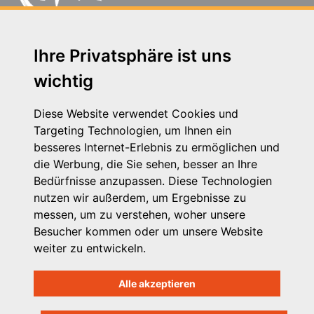
Michaelkirchstr. 17/18 - 10179 Berlin
Ihre Privatsphäre ist uns
Telefon: 030 – 58 58 17 16 01
wichtig
E-Mail: info@vpk.de
Presse
Diese Website verwendet Cookies und
Kontakt
Targeting Technologien, um Ihnen ein
Impressum
besseres Internet-Erlebnis zu ermöglichen und
Datenschutzhinweis
die Werbung, die Sie sehen, besser an Ihre
Login
Bedürfnisse anzupassen. Diese Technologien
nutzen wir außerdem, um Ergebnisse zu
messen, um zu verstehen, woher unsere
Besucher kommen oder um unsere Website
weiter zu entwickeln.
Alle akzeptieren