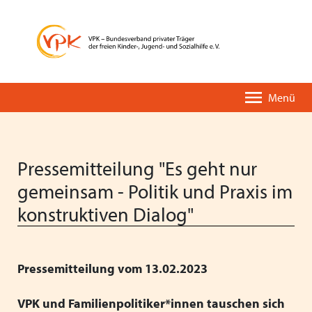
Menü
Pressemitteilung "Es geht nur
gemeinsam - Politik und Praxis im
konstruktiven Dialog"
Der VPK-Kurzüberblick
Unsere Leistungen
Pressemitteilungen
VPK-PODIUM
Eine kurze Geschichte des VPK
VPK-Einrichtungsverzeichnis
Stellungnahmen
Fortbildungen
Pressemitteilung vom 13.02.2023
Organisation & Entwicklung
VPK-App OMBUDDY
Positionspapiere
Deutscher Kinder- und Jugendhilfetag
VPK und Familienpolitiker*innen tauschen sich