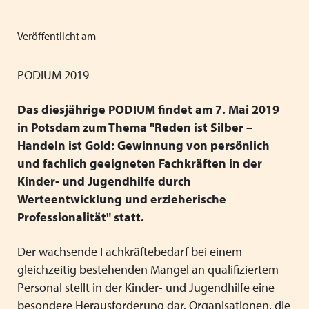
Mitgliedsverbände
Kooperationsverträge und Rahmenvereinbarungen
Festschrift zum 70-jährigen Jubiläum des VPK
Schließen
Grundsätze der Arbeit
VPK-Zeitschrift „Blickpunkt Jugendhilfe“
Veröffentlicht am
Schließen
Präsidium und Geschäftsstelle
VPK-Schriftenreihe
PODIUM 2019
Finden Sie bundesweit passende
Satzung
Fachbeiträge
Plätze für Kinder und Jugendliche in
Das diesjährige PODIUM findet am 7. Mai 2019
den VPK-Mitgliedseinrichtungen:
in Potsdam zum Thema "Reden ist Silber
–
Links
VPK-Podcast
www.vpk-einrichtungen.de
Handeln ist Gold: Gewinnung von persönlich
und fachlich geeigneten Fachkräften in der
Schließen
Schließen
Kinder- und Jugendhilfe durch
zum Portal
Werteentwicklung und erzieherische
Professionalität" statt.
Der wachsende Fachkräftebedarf bei einem
Schließen
gleichzeitig bestehenden Mangel an qualifiziertem
Personal stellt in der Kinder- und Jugendhilfe eine
besondere Herausforderung dar. Organisationen, die