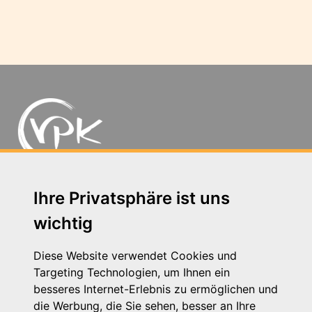
Michaelkirchstr. 17/18 - 10179 Berlin
Ihre Privatsphäre ist uns
Telefon: 030 – 58 58 17 16 01
wichtig
E-Mail: info@vpk.de
Presse
Diese Website verwendet Cookies und
Kontakt
Targeting Technologien, um Ihnen ein
Impressum
besseres Internet-Erlebnis zu ermöglichen und
Datenschutzhinweis
die Werbung, die Sie sehen, besser an Ihre