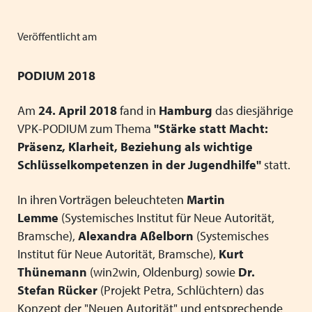
Mitgliedsverbände
Kooperationsverträge und Rahmenvereinbarungen
Festschrift zum 70-jährigen Jubiläum des VPK
Schließen
Grundsätze der Arbeit
VPK-Zeitschrift „Blickpunkt Jugendhilfe“
Veröffentlicht am
Schließen
Präsidium und Geschäftsstelle
VPK-Schriftenreihe
PODIUM 2018
Finden Sie bundesweit passende
Satzung
Fachbeiträge
Plätze für Kinder und Jugendliche in
Am
24. April 2018
fand in
Hamburg
das diesjährige
den VPK-Mitgliedseinrichtungen:
VPK-PODIUM zum Thema
"Stärke statt Macht:
Links
VPK-Podcast
www.vpk-einrichtungen.de
Präsenz, Klarheit, Beziehung als wichtige
Schlüsselkompetenzen in der Jugendhilfe"
statt.
Schließen
Schließen
zum Portal
In ihren Vorträgen beleuchteten
Martin
Lemme
(Systemisches Institut für Neue Autorität,
Bramsche),
Alexandra Aßelborn
(Systemisches
Institut für Neue Autorität, Bramsche),
Kurt
Schließen
Thünemann
(win2win, Oldenburg) sowie
Dr.
Stefan Rücker
(Projekt Petra, Schlüchtern) das
Konzept der "Neuen Autorität" und entsprechende