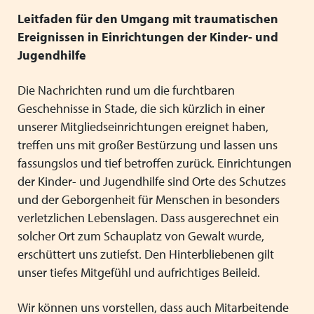
Mitgliedsverbände
Kooperationsverträge und Rahmenvereinbarungen
Festschrift zum 70-jährigen Jubiläum des VPK
Schließen
Leitfaden für den Umgang mit traumatischen
Grundsätze der Arbeit
VPK-Zeitschrift „Blickpunkt Jugendhilfe“
Ereignissen in Einrichtungen der Kinder- und
Schließen
Jugendhilfe
Präsidium und Geschäftsstelle
VPK-Schriftenreihe
Finden Sie bundesweit passende
Die Nachrichten rund um die furchtbaren
Satzung
Fachbeiträge
Plätze für Kinder und Jugendliche in
Geschehnisse in Stade, die sich kürzlich in einer
den VPK-Mitgliedseinrichtungen:
unserer Mitgliedseinrichtungen ereignet haben,
Links
VPK-Podcast
treffen uns mit großer Bestürzung und lassen uns
www.vpk-einrichtungen.de
fassungslos und tief betroffen zurück. Einrichtungen
Schließen
Schließen
der Kinder- und Jugendhilfe sind Orte des Schutzes
zum Portal
und der Geborgenheit für Menschen in besonders
verletzlichen Lebenslagen. Dass ausgerechnet ein
solcher Ort zum Schauplatz von Gewalt wurde,
erschüttert uns zutiefst. Den Hinterbliebenen gilt
Schließen
unser tiefes Mitgefühl und aufrichtiges Beileid.
Wir können uns vorstellen, dass auch Mitarbeitende