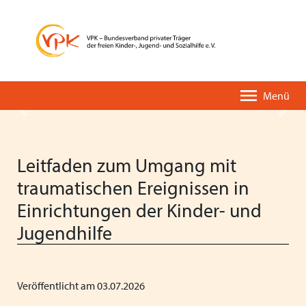
Menü
Zurück
Vor
Leitfaden zum Umgang mit
traumatischen Ereignissen in
Einrichtungen der Kinder- und
Der VPK-Kurzüberblick
Unsere Leistungen
Pressemitteilungen
VPK-PODIUM
Jugendhilfe
Eine kurze Geschichte des VPK
VPK-Einrichtungsverzeichnis
Stellungnahmen
Fortbildungen
Organisation & Entwicklung
VPK-App OMBUDDY
Positionspapiere
Deutscher Kinder- und Jugendhilfetag
Veröffentlicht am 03.07.2026