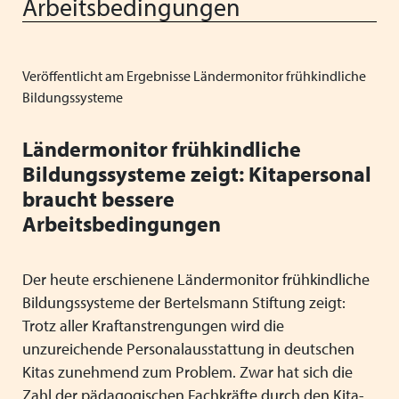
Arbeitsbedingungen
Mitgliedsverbände
Kooperationsverträge und Rahmenvereinbarungen
Festschrift zum 70-jährigen Jubiläum des VPK
Schließen
Grundsätze der Arbeit
VPK-Zeitschrift „Blickpunkt Jugendhilfe“
Schließen
Veröffentlicht am Ergebnisse Ländermonitor frühkindliche
Präsidium und Geschäftsstelle
VPK-Schriftenreihe
Bildungssysteme
Finden Sie bundesweit passende
Satzung
Fachbeiträge
Plätze für Kinder und Jugendliche in
Ländermonitor frühkindliche
den VPK-Mitgliedseinrichtungen:
Links
VPK-Podcast
Bildungssysteme zeigt: Kitapersonal
www.vpk-einrichtungen.de
braucht bessere
Schließen
Schließen
Arbeitsbedingungen
zum Portal
Der heute erschienene Ländermonitor frühkindliche
Bildungssysteme der Bertelsmann Stiftung zeigt:
Trotz aller Kraftanstrengungen wird die
Schließen
unzureichende Personalausstattung in deutschen
Kitas zunehmend zum Problem. Zwar hat sich die
Zahl der pädagogischen Fachkräfte durch den Kita-