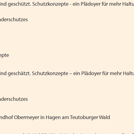
Kind geschützt. Schutzkonzepte - ein Plädoyer für mehr Hal
Satzung
Fachbeiträge
nderschutzes
Links
VPK-Podcast
epte
 Kind geschätzt. Schutzkonzepte
–
ein Plädoyer für mehr Hal
nderschutzes
endhof Obermeyer in Hagen am Teutoburger Wald