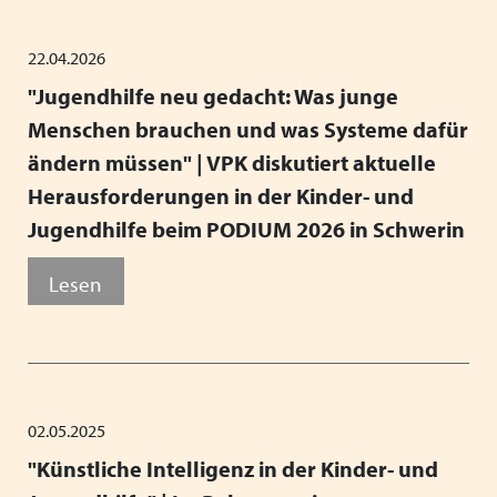
Mitgliedsverbände
Kooperationsverträge und Rahmenvereinbarungen
Festschrift zum 70-jährigen Jubiläum des VPK
Schließen
Grundsätze der Arbeit
VPK-Zeitschrift „Blickpunkt Jugendhilfe“
22.04.2026
Schließen
"Jugendhilfe neu gedacht: Was junge
Präsidium und Geschäftsstelle
VPK-Schriftenreihe
Finden Sie bundesweit passende
Menschen brauchen und was Systeme dafür
Satzung
Fachbeiträge
Plätze für Kinder und Jugendliche in
ändern müssen" | VPK diskutiert aktuelle
Herausforderungen in der Kinder- und
den VPK-Mitgliedseinrichtungen:
Links
VPK-Podcast
Jugendhilfe beim PODIUM 2026 in Schwerin
www.vpk-einrichtungen.de
Schließen
Schließen
Lesen
zum Portal
Schließen
02.05.2025
"Künstliche Intelligenz in der Kinder- und