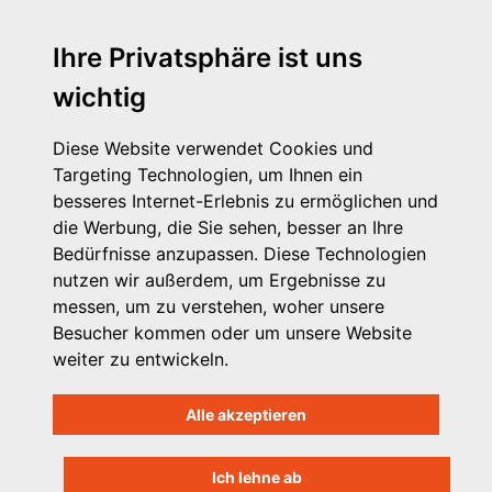
Michaelkirchstr. 17/18 - 10179 Berlin
Ihre Privatsphäre ist uns
Telefon: 030 – 58 58 17 16 01
wichtig
E-Mail: info@vpk.de
Presse
Diese Website verwendet Cookies und
Kontakt
Targeting Technologien, um Ihnen ein
Impressum
besseres Internet-Erlebnis zu ermöglichen und
Datenschutzhinweis
die Werbung, die Sie sehen, besser an Ihre
Login
Bedürfnisse anzupassen. Diese Technologien
nutzen wir außerdem, um Ergebnisse zu
messen, um zu verstehen, woher unsere
Besucher kommen oder um unsere Website
weiter zu entwickeln.
Alle akzeptieren
Ich lehne ab